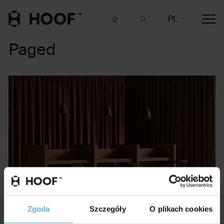
PL
Paged
Zgoda
Szczegóły
O plikach cookies