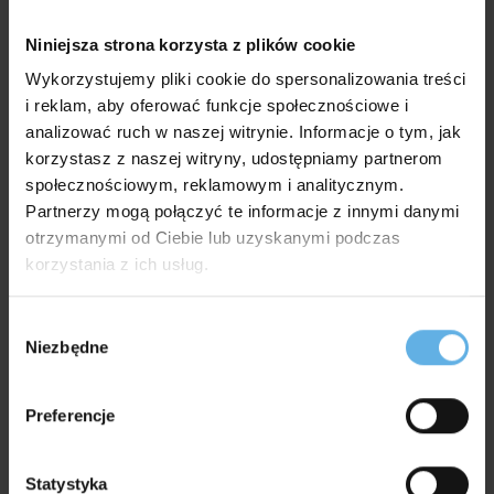
Niniejsza strona korzysta z plików cookie
Wykorzystujemy pliki cookie do spersonalizowania treści
i reklam, aby oferować funkcje społecznościowe i
analizować ruch w naszej witrynie. Informacje o tym, jak
korzystasz z naszej witryny, udostępniamy partnerom
Od ponad 140 lat Paged udowadnia, że rzemieślnicza
społecznościowym, reklamowym i analitycznym.
tradycja i nowoczesne podejście do designu mogą iść w
Partnerzy mogą połączyć te informacje z innymi danymi
parze, tworząc ponadczasowe meble obecne dziś na
otrzymanymi od Ciebie lub uzyskanymi podczas
rynkach całego świata.
korzystania z ich usług.
Od 1881 roku Paged łączy tradycję z nowoczesnością,
Wybór
kontynuując sztukę ręcznego gięcia drewna. Rzemieślnicze
Niezbędne
zgody
dziedzictwo rozwija poprzez myślenie projektowe, tworząc trwałe
i komfortowe meble do domów, biur, hoteli i restauracji. Paged
Preferencje
produkuje w Polsce i jest obecny na ponad 40 rynkach. W ofercie
wciąż znajdują się wzory sprzed 140 lat - dowód ich jakości,
trwałości i ponadczasowego designu. Marka rozwija kolekcje
Statystyka