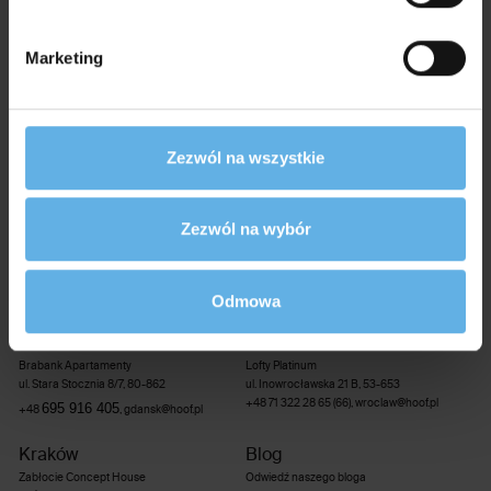
we współpracy z projektantami, odpowiadając na potrzeby
współczesnego klienta.
Marketing
Zezwól na wszystkie
Poznań
Warszawa
Zezwól na wybór
ul. Obornicka 245, 60-693
+48 607 590 816
,
poznan@hoof.pl
ul. Browarna 4, 00-338
Odmowa
+48 601 244 034
,
warszawa@hoof.pl
Gdańsk
Wrocław
Brabank Apartamenty
Lofty Platinum
ul. Stara Stocznia 8/7, 80-862
ul. Inowrocławska 21 B, 53-653
+48 71 322 28 65 (66)
,
wroclaw@hoof.pl
695 916 405
+48
,
gdansk@hoof.pl
Kraków
Blog
Zabłocie Concept House
Odwiedź naszego bloga