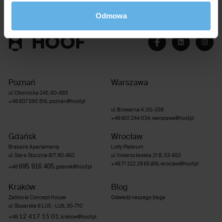
Odmowa
Poznań
Warszawa
ul. Obornicka 245, 60-693
+48 607 590 816
,
poznan@hoof.pl
ul. Browarna 4, 00-338
+48 601 244 034
,
warszawa@hoof.pl
Gdańsk
Wrocław
Brabank Apartamenty
Lofty Platinum
ul. Stara Stocznia 8/7, 80-862
ul. Inowrocławska 21 B, 53-653
+48 71 322 28 65 (66)
,
wroclaw@hoof.pl
695 916 405
+48
,
gdansk@hoof.pl
Kraków
Blog
Zabłocie Concept House
Odwiedź naszego bloga
ul. Ślusarska 6 LU5 - LU6, 30-710
12 417 15 01
+48
,
krakow@hoof.pl