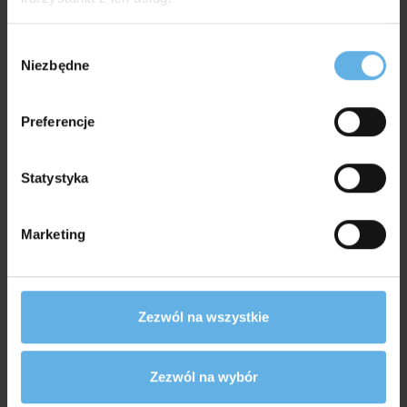
Inne produkty w tej kategorii
Wybór
Niezbędne
zgody
Preferencje
Statystyka
Marketing
Zezwól na wszystkie
Zezwól na wybór
Nazar
Stik
Lako
Labra