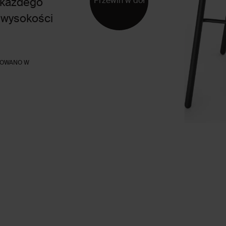
Przewiń w dół
o każdego
 wysokości
OWANO W