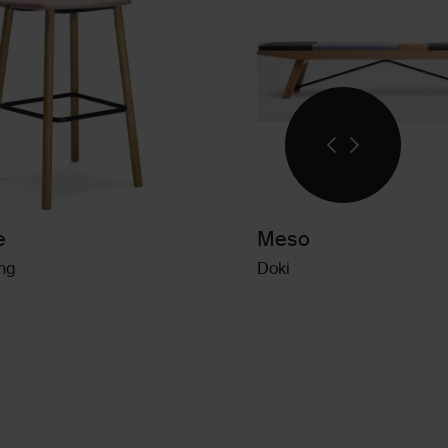
e
Meso
ng
Doki