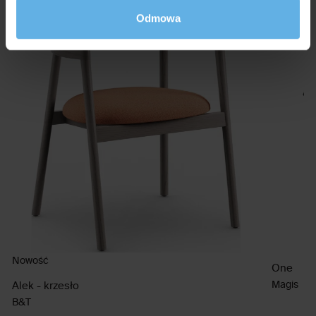
Odmowa
Nowość
One
Magis
Alek - krzesło
B&T