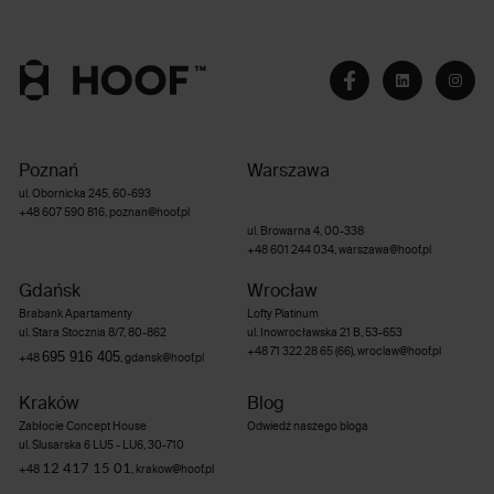
Poznań
Warszawa
ul. Obornicka 245, 60-693
+48 607 590 816
,
poznan@hoof.pl
ul. Browarna 4, 00-338
+48 601 244 034
,
warszawa@hoof.pl
Gdańsk
Wrocław
Brabank Apartamenty
Lofty Platinum
ul. Stara Stocznia 8/7, 80-862
ul. Inowrocławska 21 B, 53-653
+48 71 322 28 65 (66)
,
wroclaw@hoof.pl
695 916 405
+48
,
gdansk@hoof.pl
Kraków
Blog
Zabłocie Concept House
Odwiedź naszego bloga
ul. Ślusarska 6 LU5 - LU6, 30-710
12 417 15 01
+48
,
krakow@hoof.pl