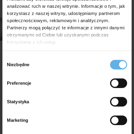
analizować ruch w naszej witrynie. Informacje o tym, jak
korzystasz z naszej witryny, udostępniamy partnerom
społecznościowym, reklamowym i analitycznym.
Partnerzy mogą połączyć te informacje z innymi danymi
otrzymanymi od Ciebie lub uzyskanymi podczas
korzystania z ich usług.
Realizacje z
Wybór
Niezbędne
zgody
wykorzystaniem tego
produktu
Preferencje
Statystyka
Marketing