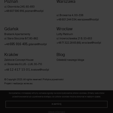
Poznań
Warszawa
ul. Obornicka 245, 60-693
+48 607 590 816
,
poznan@hoof.pl
ul. Browarna 4, 00-338
+48 601 244 034
,
warszawa@hoof.pl
Gdańsk
Wrocław
Brabank Apartamenty
Lofty Platinum
ul. Stara Stocznia 8/7, 80-862
ul. Inowrocławska 21 B, 53-653
+48 71 322 28 65 (66)
,
wroclaw@hoof.pl
695 916 405
+48
,
gdansk@hoof.pl
Kraków
Blog
Zabłocie Concept House
Odwiedź naszego bloga
ul. Ślusarska 6 LU5 - LU6, 30-710
12 417 15 01
+48
,
krakow@hoof.pl
© Copyright 2023. All rights reserved |
Polityka prywatności
Projekt i realizacja
:
ecreo.eu
Korzystanie z niniejszej witryny oznacza zgodę na wykorzystywanie plików cookies. Zmiany warunków
przechowywania lub uzyskiwania dostępu do plików cookies można dokonać w każdym czasie.
x
zamknij
Zapytaj o produkt
więcej informacji