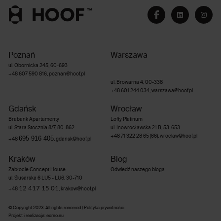
Poznań
Warszawa
ul. Obornicka 245, 60-693
+48 607 590 816
,
poznan@hoof.pl
ul. Browarna 4, 00-338
+48 601 244 034
,
warszawa@hoof.pl
Gdańsk
Wrocław
Brabank Apartamenty
Lofty Platinum
ul. Stara Stocznia 8/7, 80-862
ul. Inowrocławska 21 B, 53-653
+48 71 322 28 65 (66)
,
wroclaw@hoof.pl
695 916 405
+48
,
gdansk@hoof.pl
Kraków
Blog
Zabłocie Concept House
Odwiedź naszego bloga
ul. Ślusarska 6 LU5 - LU6, 30-710
12 417 15 01
+48
,
krakow@hoof.pl
© Copyright 2023. All rights reserved |
Polityka prywatności
Projekt i realizacja
:
ecreo.eu