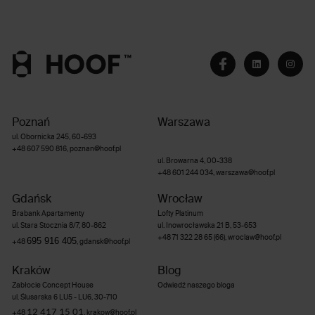
Poznań
Warszawa
ul. Obornicka 245, 60-693
+48 607 590 816
,
poznan@hoof.pl
ul. Browarna 4, 00-338
+48 601 244 034
,
warszawa@hoof.pl
Gdańsk
Wrocław
Brabank Apartamenty
Lofty Platinum
ul. Stara Stocznia 8/7, 80-862
ul. Inowrocławska 21 B, 53-653
+48 71 322 28 65 (66)
,
wroclaw@hoof.pl
695 916 405
+48
,
gdansk@hoof.pl
Kraków
Blog
Zabłocie Concept House
Odwiedź naszego bloga
ul. Ślusarska 6 LU5 - LU6, 30-710
12 417 15 01
+48
,
krakow@hoof.pl