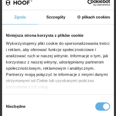
Zgoda
Szczegóły
O plikach cookies
DLA BRANŻY HORECA
OUTDOOR
Niniejsza strona korzysta z plików cookie
Galeria
Wykorzystujemy pliki cookie do spersonalizowania treści
i reklam, aby oferować funkcje społecznościowe i
analizować ruch w naszej witrynie. Informacje o tym, jak
korzystasz z naszej witryny, udostępniamy partnerom
społecznościowym, reklamowym i analitycznym.
Partnerzy mogą połączyć te informacje z innymi danymi
otrzymanymi od Ciebie lub uzyskanymi podczas
korzystania z ich usług.
Aranżacje
Wybór
Niezbędne
zgody