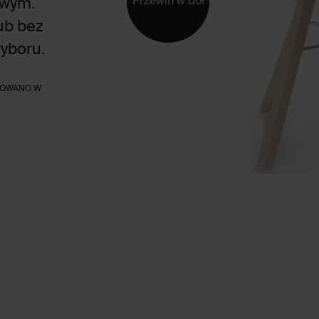
Przewiń w dół
owym.
ub bez
wyboru.
OWANO W