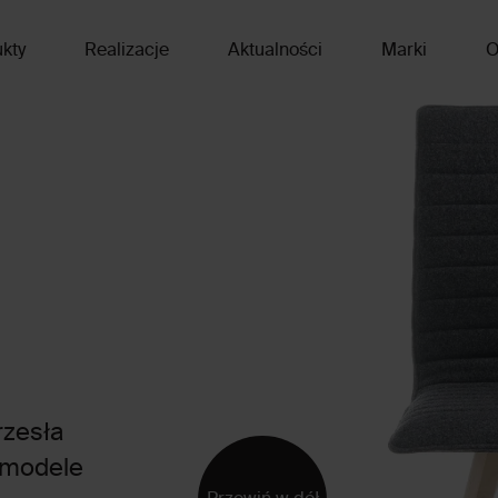
kty
Realizacje
Aktualności
Marki
O
rzesła
o modele