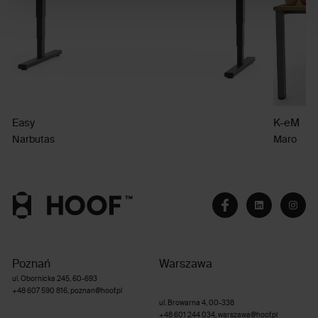
Easy
K-eM
Narbutas
Maro
Poznań
Warszawa
ul. Obornicka 245, 60-693
+48 607 590 816
,
poznan@hoof.pl
ul. Browarna 4, 00-338
+48 601 244 034
,
warszawa@hoof.pl