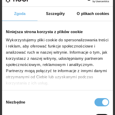
Zgoda
Szczegóły
O plikach cookies
Niniejsza strona korzysta z plików cookie
POLITYKA ZRÓWNOWAŻONEGO
ROZWOJU
Wykorzystujemy pliki cookie do spersonalizowania treści
i reklam, aby oferować funkcje społecznościowe i
analizować ruch w naszej witrynie. Informacje o tym, jak
Galeria
korzystasz z naszej witryny, udostępniamy partnerom
społecznościowym, reklamowym i analitycznym.
Partnerzy mogą połączyć te informacje z innymi danymi
otrzymanymi od Ciebie lub uzyskanymi podczas
korzystania z ich usług.
Wybór
Niezbędne
zgody
Aranżacje