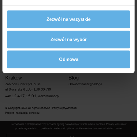
Poznań
Warszawa
Zezwól na wszystkie
ul. Obornicka 245, 60-693
+48 607 590 816
,
poznan@hoof.pl
ul. Browarna 4, 00-338
+48 601 244 034
,
warszawa@hoof.pl
Zezwól na wybór
Gdańsk
Wrocław
Brabank Apartamenty
Lofty Platinum
Odmowa
ul. Stara Stocznia 8/7, 80-862
ul. Inowrocławska 21 B, 53-653
+48 71 322 28 65 (66)
,
wroclaw@hoof.pl
695 916 405
+48
,
gdansk@hoof.pl
Kraków
Blog
Zabłocie Concept House
Odwiedź naszego bloga
ul. Ślusarska 6 LU5 - LU6, 30-710
12 417 15 01
+48
,
krakow@hoof.pl
© Copyright 2023. All rights reserved |
Polityka prywatności
Projekt i realizacja
:
ecreo.eu
Korzystanie z niniejszej witryny oznacza zgodę na wykorzystywanie plików cookies. Zmiany warunków
przechowywania lub uzyskiwania dostępu do plików cookies można dokonać w każdym czasie.