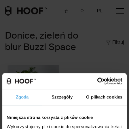
PL
Donice, zieleń do
Filtruj
biur Buzzi Space
wyświetl
Zgoda
Szczegóły
O plikach cookies
BuzziPlanter
Buzzi Space
Niniejsza strona korzysta z plików cookie
Wykorzystujemy pliki cookie do spersonalizowania treści