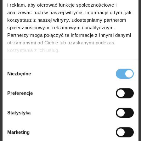
i reklam, aby oferować funkcje społecznościowe i
analizować ruch w naszej witrynie. Informacje o tym, jak
Główną siłą napędową BuzziSpace jest tworzenie
korzystasz z naszej witryny, udostępniamy partnerom
skutecznych i wysokiej jakości rozwiązań
społecznościowym, reklamowym i analitycznym.
akustycznych, oświetlenia i mebli dla stale
Partnerzy mogą połączyć te informacje z innymi danymi
zmieniającego się miejsca pracy, które są zarówno
otrzymanymi od Ciebie lub uzyskanymi podczas
funkcjonalne, jak i inspirujące. Oferowane rozwiązania
korzystania z ich usług.
pomagają zredukować nadmierny hałas, dzięki
czemu ludzie mogą czuć się bardziej skoncentrowani,
Wybór
mniej zestresowani i lepiej prosperować w swoim
Niezbędne
zgody
środowisku pracy.
Preferencje
Statystyka
Marketing