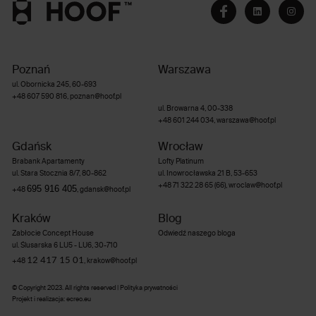
Poznań
Warszawa
ul. Obornicka 245, 60-693
+48 607 590 816
,
poznan@hoof.pl
ul. Browarna 4, 00-338
+48 601 244 034
,
warszawa@hoof.pl
Gdańsk
Wrocław
Brabank Apartamenty
Lofty Platinum
ul. Stara Stocznia 8/7, 80-862
ul. Inowrocławska 21 B, 53-653
+48 71 322 28 65 (66)
,
wroclaw@hoof.pl
695 916 405
+48
,
gdansk@hoof.pl
Kraków
Blog
Zabłocie Concept House
Odwiedź naszego bloga
ul. Ślusarska 6 LU5 - LU6, 30-710
12 417 15 01
+48
,
krakow@hoof.pl
© Copyright 2023. All rights reserved |
Polityka prywatności
Projekt i realizacja
:
ecreo.eu