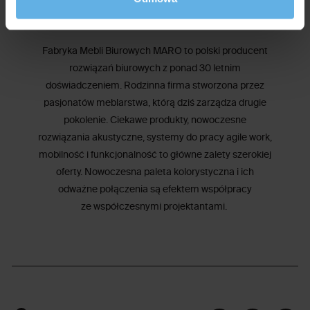
Fabryka Mebli Biurowych MARO to polski producent
rozwiązań biurowych z ponad 30 letnim
doświadczeniem. Rodzinna firma stworzona przez
pasjonatów meblarstwa, którą dziś zarządza drugie
pokolenie. Ciekawe produkty, nowoczesne
rozwiązania akustyczne, systemy do pracy agile work,
mobilność i funkcjonalność to główne zalety szerokiej
oferty. Nowoczesna paleta kolorystyczna i ich
odważne połączenia są efektem współpracy
ze współczesnymi projektantami.